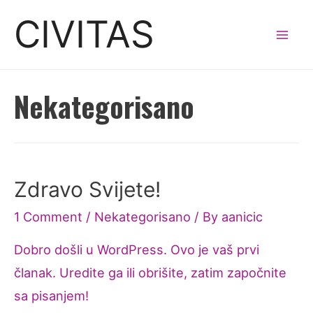
Skip
CIVITAS
to
Mai
content
Men
Nekategorisano
Zdravo Svijete!
1 Comment
/
Nekategorisano
/ By
aanicic
Dobro došli u WordPress. Ovo je vaš prvi
članak. Uredite ga ili obrišite, zatim započnite
sa pisanjem!