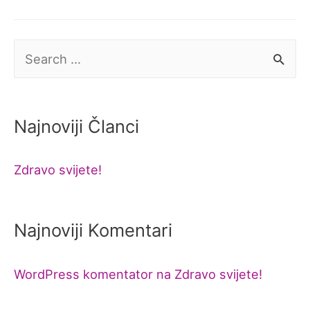
S
e
a
Najnoviji Članci
r
c
Zdravo svijete!
h
f
o
Najnoviji Komentari
r
WordPress komentator
na
Zdravo svijete!
: