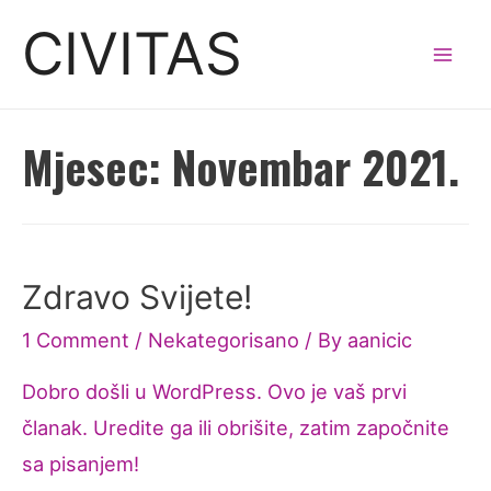
Skip
CIVITAS
to
Mai
content
Men
Mjesec:
Novembar 2021.
Zdravo Svijete!
1 Comment
/
Nekategorisano
/ By
aanicic
Dobro došli u WordPress. Ovo je vaš prvi
članak. Uredite ga ili obrišite, zatim započnite
sa pisanjem!